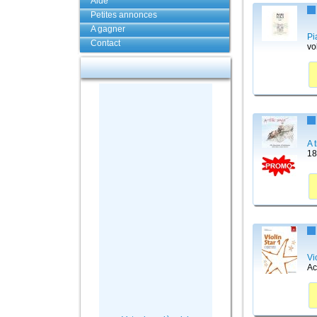
Aide
Petites annonces
A gagner
Pi
Contact
vo
A 
18
Vi
A