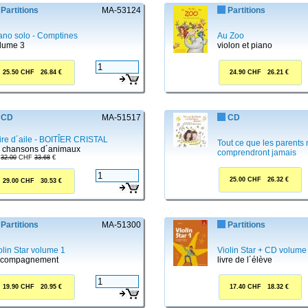
Partitions
MA-53124
Partitions
ano solo - Comptines
Au Zoo
lume 3
violon et piano
25.50 CHF 26.84 €
24.90 CHF 26.21 €
CD
MA-51517
CD
tire d´aile - BOITÎER CRISTAL
Tout ce que les parents 
 chansons d´animaux
comprendront jamais
32.00
CHF
33.68
€
25.00 CHF 26.32 €
29.00 CHF 30.53 €
Partitions
MA-51300
Partitions
olin Star volume 1
Violin Star + CD volume
ccompagnement
livre de l´élève
19.90 CHF 20.95 €
17.40 CHF 18.32 €