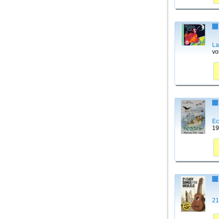
La
vo
Ec
19
21