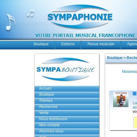
Boutique
Editions
Revue musicale
Agend
Boutique > Rech
Nouveau
Accueil
Boutique
Thèmes
La
Recherche
so
vo
Vente
Nous distribuons
Mon compte
Abonnez-vous