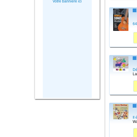
Votre bannière ici
64
Dè
La
Il
Wa