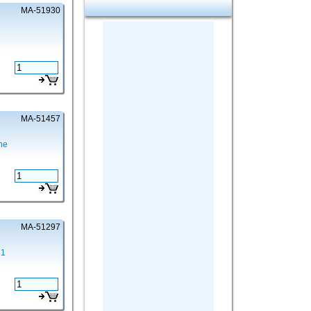
MA-51930
MA-51457
ne
MA-51297
 1