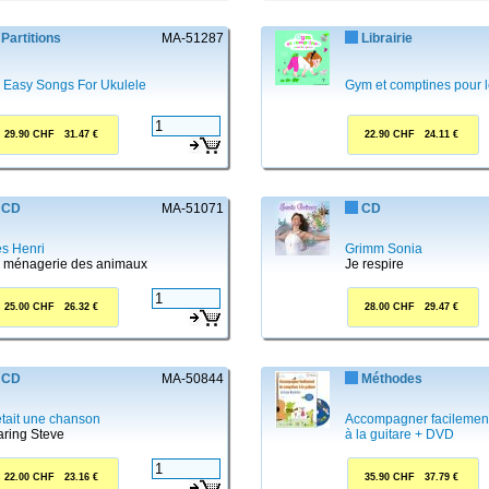
Partitions
MA-51287
Librairie
 Easy Songs For Ukulele
Gym et comptines pour l
29.90 CHF 31.47 €
22.90 CHF 24.11 €
CD
MA-51071
CD
s Henri
Grimm Sonia
 ménagerie des animaux
Je respire
25.00 CHF 26.32 €
28.00 CHF 29.47 €
CD
MA-50844
Méthodes
 était une chanson
Accompagner facilement
ring Steve
à la guitare + DVD
22.00 CHF 23.16 €
35.90 CHF 37.79 €