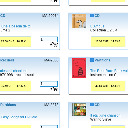
CD
MA-50074
CD
 lune a besoin de toi
L´Afrique
lume 2
Collection 1 2 3 4
25.00 CHF 26.32 €
13.90 CHF 14.63 €
Recueils
MA-9600
Partitions
oles qui chantent
The Real Rock Book vo
97/1998 - recueil seul
Instruments en C
16.50 CHF 17.37 €
49.50 CHF 52.11 €
Partitions
MA-8873
CD
Il était une chanson
 Easy Songs for Ukulele
Waring Steve