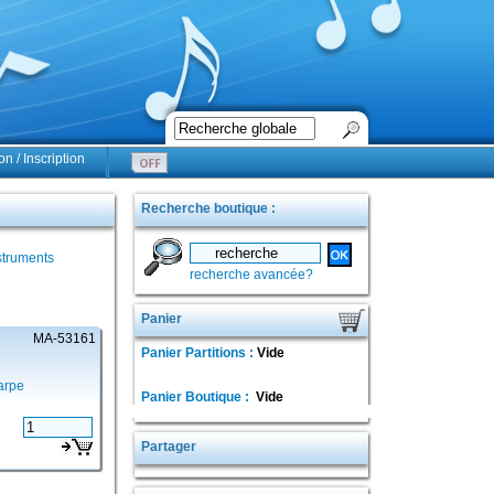
n / Inscription
Recherche boutique :
struments
recherche avancée?
Panier
MA-53161
Panier Partitions :
Vide
arpe
Panier Boutique :
Vide
Partager