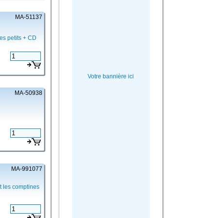
MA-51137
es petits + CD
Votre bannière ici
MA-50938
MA-991077
 les comptines