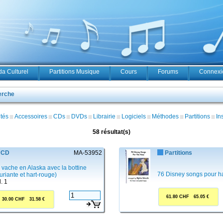
a Culturel
Partitions Musique
Cours
Forums
Connexio
erche
tés
Accessoires
CDs
DVDs
Librairie
Logiciels
Méthodes
Partitions
In
58 résultat(s)
CD
MA-53952
Partitions
 vache en Alaska avec la bottine
76 Disney songs pour h
uriante et hart-rouge)
l. 1
61.80 CHF 65.05 €
30.00 CHF 31.58 €