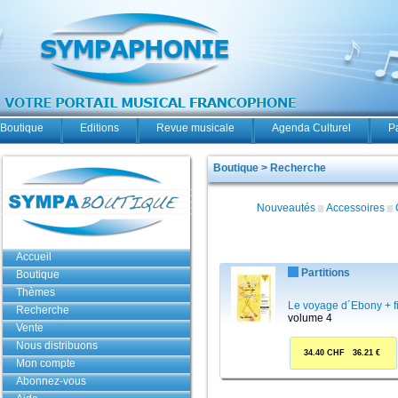
Boutique
Editions
Revue musicale
Agenda Culturel
P
Boutique > Recherche
Nouveautés
Accessoires
Accueil
Partitions
Boutique
Thèmes
Le voyage d´Ebony + f
Recherche
volume 4
Vente
Nous distribuons
34.40 CHF 36.21 €
Mon compte
Abonnez-vous