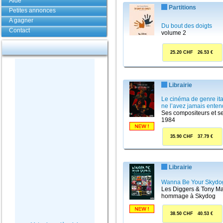
Aide
Partitions
Petites annonces
A gagner
Du bout des doigts
Contact
volume 2
25.20 CHF 26.53 €
Librairie
Le cinéma de genre it
ne l’avez jamais enten
Ses compositeurs et s
1984
35.90 CHF 37.79 €
Librairie
Wanna Be Your Skydo
Les Diggers & Tony Ma
hommage à Skydog
38.50 CHF 40.53 €