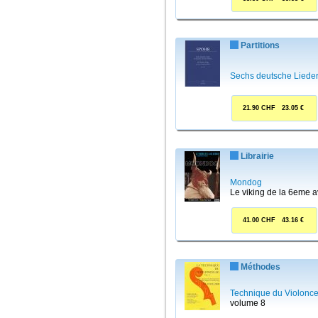
Partitions
Sechs deutsche Liede
21.90 CHF 23.05 €
Librairie
Mondog
Le viking de la 6eme 
41.00 CHF 43.16 €
Méthodes
Technique du Violonce
volume 8