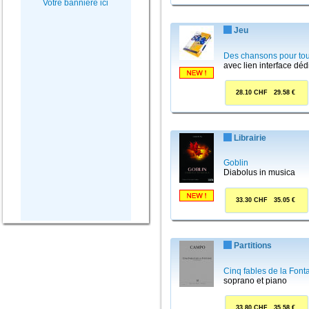
Votre bannière ici
Jeu
Des chansons pour tou
avec lien interface déd
28.10 CHF 29.58 €
Librairie
Goblin
Diabolus in musica
33.30 CHF 35.05 €
Partitions
Cinq fables de la Font
soprano et piano
33.80 CHF 35.58 €