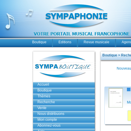
Boutique
Editions
Revue musicale
Agend
Boutique > Rech
Nouveau
Accueil
Boutique
Thèmes
Recherche
Mo
Vente
Nous distribuons
Mon compte
Abonnez-vous