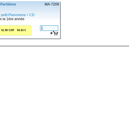
Partitions
MA-7209
 petit Pianorama + CD
s la 1ère année
51.90 CHF 54.63 €