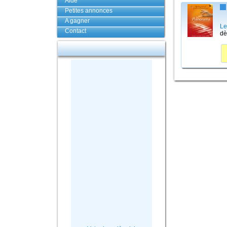
Aide
Petites annonces
A gagner
Le
Contact
dè