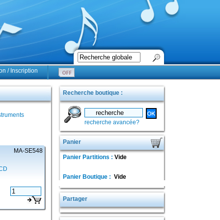
n / Inscription
Recherche boutique :
struments
recherche avancée?
Panier
MA-SE548
Panier Partitions :
Vide
 CD
Panier Boutique :
Vide
Partager