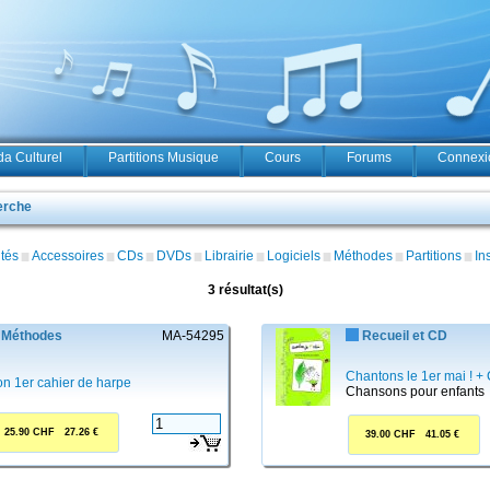
a Culturel
Partitions Musique
Cours
Forums
Connexio
erche
tés
Accessoires
CDs
DVDs
Librairie
Logiciels
Méthodes
Partitions
In
3 résultat(s)
Méthodes
MA-54295
Recueil et CD
Chantons le 1er mai ! +
n 1er cahier de harpe
Chansons pour enfants
25.90 CHF 27.26 €
39.00 CHF 41.05 €