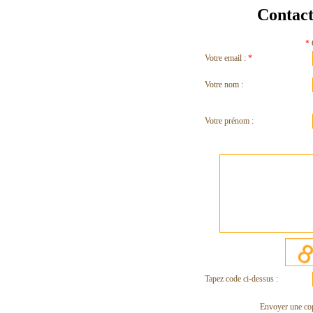
Contact
*
Votre email :
*
Votre nom :
Votre prénom :
Tapez code ci-dessus :
Envoyer une cop