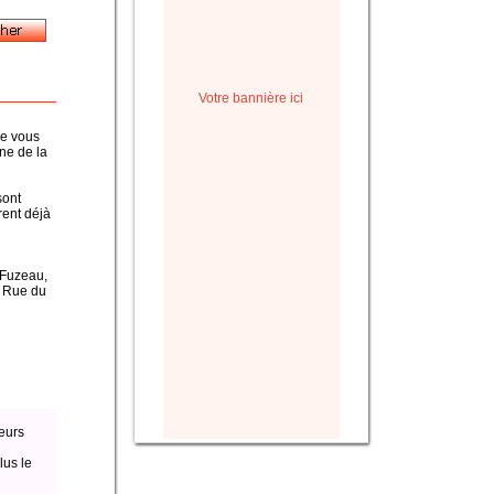
Votre bannière ici
ue vous
ine de la
sont
rent déjà
, Fuzeau,
a Rue du
eurs
lus le