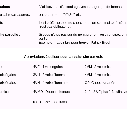
ations
N'utilisez pas d'accents graves ou aigus , ni de trémas
ertains caractères:
entre autres : - , " ( ) & / \ etc...
fs
Il est préférable de ne chercher qu'un seul mot clef, même
n'est pas obligatoire.
e partielle :
Si vous n'êtes pas sûr du nom, prénom, ou titre, tapez en 
partie.
Exemple : Tapez bru pour trouver Patrick Bruel
Abréviations à utiliser pour la recherche par voix
ix
4VE : 4 voix égales
3VM : 3 voix mixtes
oix égales
3VH : 3 voix d'hommes
4VM : 4 voix mixtes
oix égales
4VH : 4 voix d'hommes
CP: Choeurs parlés
x mixtes
4VMD : Double choeurs
2+1 : 2 VE plus 1 facultativ
K7 : Cassette de travail