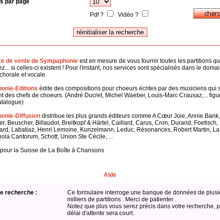
s par page
Pdf ?
Vidéo ?
ce de vente de Sympaphonie
est en mesure de vous fournir toutes les partitions q
z... si celles-ci existent ! Pour l'instant, nos services sont spécialisés dans le doma
horale et vocale.
onie-Editions
édite des compositions pour choeurs écrites par des musiciens qui 
 des chefs de choeurs. (André Ducret, Michel Waeber, Louis-Marc Crausaz,... figu
atalogue)
nie-Diffusion
distribue les plus grands éditeurs comme A Cœur Joie, Annie Bank,
er, Beuscher, Billaudot, Breitkopf & Härtel, Caillard, Carus, Cron, Durand, Foetisch
ard, Labatiaz, Henri Lemoine, Kunzelmann, Leduc, Résonances, Robert Martin, L
hola Cantorum, Schott, Union Ste Cécile, ...
 pour la Suisse de La Boîte à Chansons
Aide
e recherche :
Ce formulaire interroge une banque de données de plusi
milliers de partitions . Merci de patienter .
Notez que plus vous serez précis dans votre recherche, p
délai d'attente sera court.