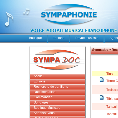
Boutique
Editions
Revue musicale
Agend
Sympadoc > Rech
Titre
Accueil
Three C
Editions
Recherche de partitions
Trois ca
Documentation
Commander
Tibie p
Sondages
Tantsui
Boutique Musicale
Abonnez-vous
Tantsui