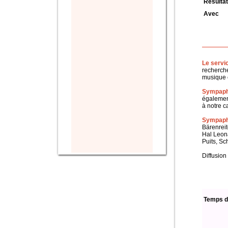
Résultat
Avec
Le servi
recherche
musique c
Sympaph
également
à notre c
Sympapho
Bärenreit
Hal Leon
Puits, Sc
Diffusion
Temps d