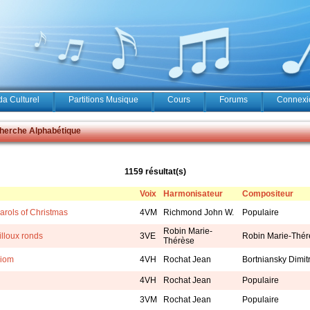
a Culturel
Partitions Musique
Cours
Forums
Connexio
erche Alphabétique
1159 résultat(s)
Voix
Harmonisateur
Compositeur
arols of Christmas
4VM
Richmond John W.
Populaire
Robin Marie-
illoux ronds
3VE
Robin Marie-Thér
Thérèse
aiom
4VH
Rochat Jean
Bortniansky Dimitr
4VH
Rochat Jean
Populaire
3VM
Rochat Jean
Populaire