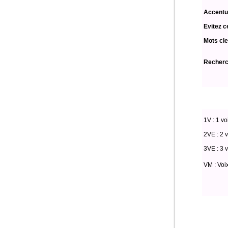
Accentu
Evitez c
Mots cle
Recherch
1V : 1 vo
2VE : 2 v
3VE : 3 v
VM : Voi