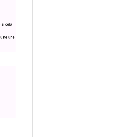
 si cela
juste une
e