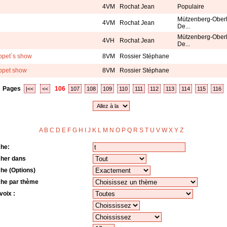
4VM
Rochat Jean
Populaire
Mützenberg-Oberl
4VM
Rochat Jean
De...
Mützenberg-Oberl
4VH
Rochat Jean
De...
ppet´s show
8VM
Rossier Stéphane
ppet show
8VM
Rossier Stéphane
Pages
106
|<<
<<
107
108
109
110
111
112
113
114
115
116
A
B
C
D
E
F
G
H
I
J
K
L
M
N
O
P
Q
R
S
T
U
V
W
X
Y
Z
o
he:
her dans
he (Options)
he par thème
voix :