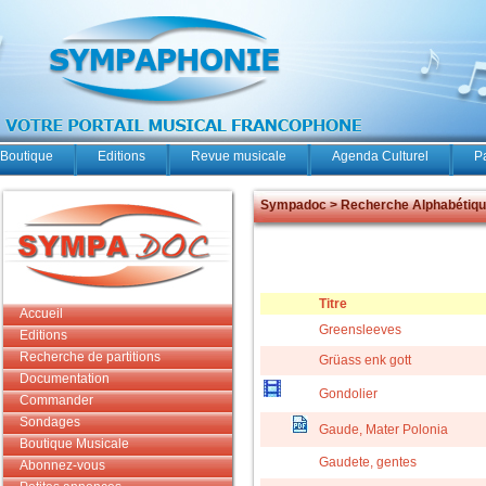
Boutique
Editions
Revue musicale
Agenda Culturel
P
Sympadoc > Recherche Alphabétiq
Titre
Accueil
Greensleeves
Editions
Recherche de partitions
Grüass enk gott
Documentation
Gondolier
Commander
Sondages
Gaude, Mater Polonia
Boutique Musicale
Gaudete, gentes
Abonnez-vous