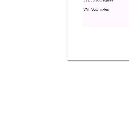
3VE : 3 voix égales
VM : Voix mixtes