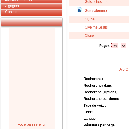
Petites annonces
Geistliches lied
A gagner
Gerusalemme
Contact
Gi, joe
Give me Jesus
Gloria
Pages
|<<
<<
A
B
C
Recherche:
Rechercher dans
Recherche (Options)
Recherche par thème
Type de voix :
Genre
Langue
Votre bannière ici
Résultats par page