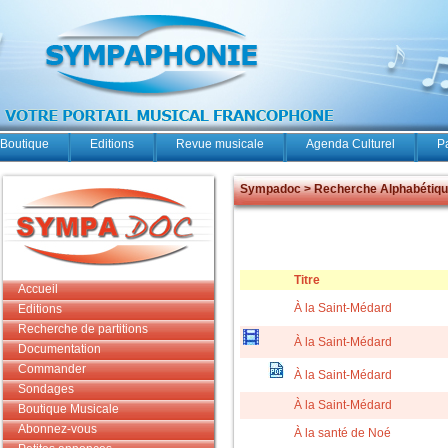
Boutique
Editions
Revue musicale
Agenda Culturel
P
Sympadoc > Recherche Alphabétiq
Titre
Accueil
À la Saint-Médard
Editions
Recherche de partitions
À la Saint-Médard
Documentation
Commander
À la Saint-Médard
Sondages
À la Saint-Médard
Boutique Musicale
Abonnez-vous
À la santé de Noé