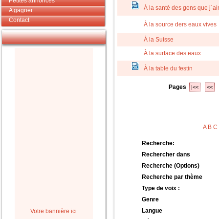
Petites annonces
À la santé des gens que j´a
A gagner
Contact
À la source ders eaux vives
À la Suisse
À la surface des eaux
À la table du festin
Pages
|<<
<<
A
B
C
Recherche:
Rechercher dans
Recherche (Options)
Recherche par thème
Type de voix :
Genre
Langue
Votre bannière ici