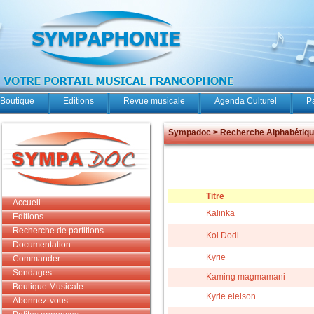
Boutique
Editions
Revue musicale
Agenda Culturel
P
Sympadoc > Recherche Alphabétiq
Titre
Accueil
Kalinka
Editions
Recherche de partitions
Kol Dodi
Documentation
Kyrie
Commander
Sondages
Kaming magmamani
Boutique Musicale
Kyrie eleison
Abonnez-vous