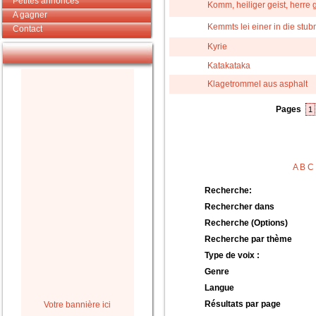
Petites annonces
Komm, heiliger geist, herre g
A gagner
Kemmts lei einer in die stu
Contact
Kyrie
Katakataka
Klagetrommel aus asphalt
Pages
1
A
B
C
Recherche:
Rechercher dans
Recherche (Options)
Recherche par thème
Type de voix :
Genre
Langue
Résultats par page
Votre bannière ici