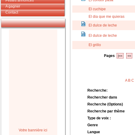
El condor pasa
Petites annonces
A gagner
El cuchipe
Contact
El dia que me quieras
El dulce de leche
El dulce de leche
El grillo
Pages
|<<
<<
A
B
C
Recherche:
Rechercher dans
Recherche (Options)
Recherche par thème
Type de voix :
Genre
Votre bannière ici
Langue