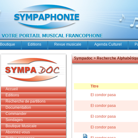
Boutique
Editions
Revue musicale
Agenda Culturel
P
Sympadoc > Recherche Alphabétiq
Titre
Accueil
El condor pasa
Editions
Recherche de partitions
El condor pasa
Documentation
Commander
El condor pasa
Sondages
Boutique Musicale
El condor pasa
Abonnez-vous