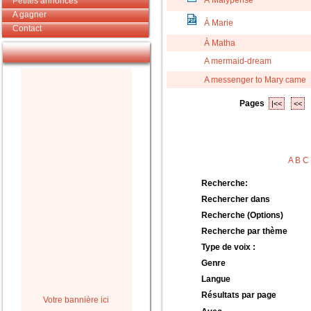
À Malypense
Petites annonces
A gagner
À Marie
Contact
À Matha
A mermaid-dream
A messenger to Mary came
Pages
|<<
<<
A
B
C
Recherche:
Rechercher dans
Recherche (Options)
Recherche par thème
Type de voix :
Genre
Langue
Résultats par page
Votre bannière ici