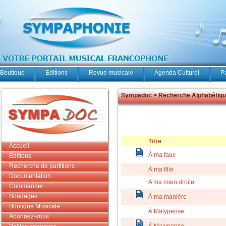
Boutique
Editions
Revue musicale
Agenda Culturel
P
Sympadoc > Recherche Alphabétiq
Titre
Accueil
À ma faux
Editions
Recherche de partitions
À ma fille
Documentation
A ma main droite
Commander
Sondages
À ma manière
Boutique Musicale
À Malypense
Abonnez-vous