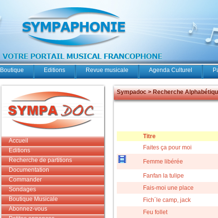
Boutique
Editions
Revue musicale
Agenda Culturel
P
Sympadoc > Recherche Alphabétiq
Titre
Accueil
Faites ça pour moi
Editions
Recherche de partitions
Femme libérée
Documentation
Fanfan la tulipe
Commander
Fais-moi une place
Sondages
Boutique Musicale
Fich´le camp, jack
Abonnez-vous
Feu follet