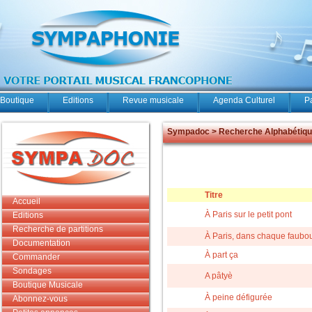
Boutique
Editions
Revue musicale
Agenda Culturel
P
Sympadoc > Recherche Alphabétiq
Titre
Accueil
À Paris sur le petit pont
Editions
Recherche de partitions
À Paris, dans chaque faubo
Documentation
À part ça
Commander
Sondages
A pâtyè
Boutique Musicale
À peine défigurée
Abonnez-vous