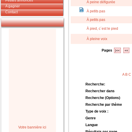
Petites annonces
À peine défigurée
A gagner
À petits pas
Contact
À petits pas
À pied, c´est le pied
À pleine voix
Pages
|<<
<<
A
B
C
Recherche:
Rechercher dans
Recherche (Options)
Recherche par thème
Type de voix :
Genre
Langue
Votre bannière ici
Résultats par page