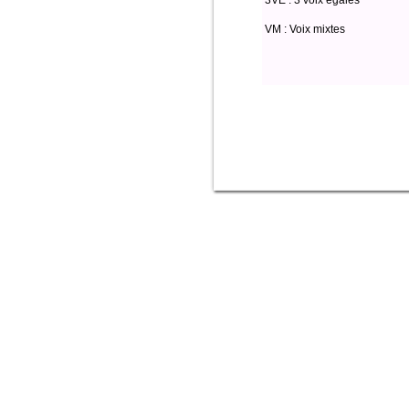
3VE : 3 voix égales
VM : Voix mixtes