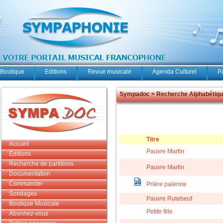
Boutique
Editions
Revue musicale
Agenda Culturel
P
Sympadoc > Recherche Alphabétiq
Titre
Accueil
Pauvre Martin
Editions
Recherche de partitions
Pauvre Martin
Documentation
Commander
Prière païenne
Sondages
Pauvre Rutebeuf
Boutique Musicale
Petite fille
Abonnez-vous