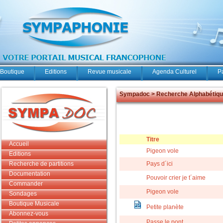
Boutique
Editions
Revue musicale
Agenda Culturel
P
Sympadoc > Recherche Alphabétiq
Titre
Accueil
Pigeon vole
Editions
Recherche de partitions
Pays d´ici
Documentation
Pouvoir crier je t´aime
Commander
Pigeon vole
Sondages
Boutique Musicale
Petite planète
Abonnez-vous
Passe le pont