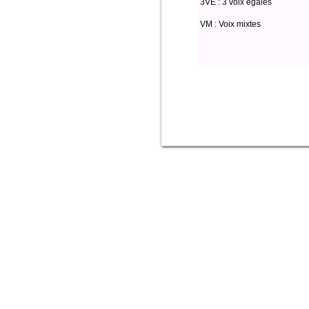
3VE : 3 voix égales
VM : Voix mixtes