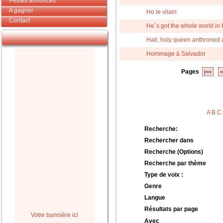
Petites annonces
A gagner
Ho le vilain
Contact
He´s got the whole world in h
Hail, holy queen anthroned a
Hommage à Salvador
Pages
|<<
<
A
B
C
Recherche:
Rechercher dans
Recherche (Options)
Recherche par thème
Type de voix :
Genre
Langue
Résultats par page
Votre bannière ici
Avec