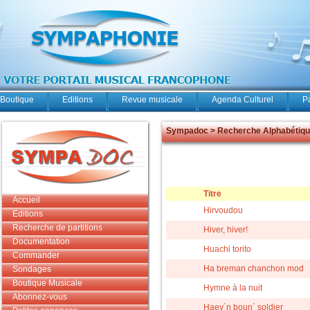
Boutique
Editions
Revue musicale
Agenda Culturel
P
Sympadoc > Recherche Alphabétiq
Titre
Accueil
Hirvoudou
Editions
Recherche de partitions
Hiver, hiver!
Documentation
Huachi torito
Commander
Ha breman chanchon mod
Sondages
Boutique Musicale
Hymne à la nuit
Abonnez-vous
Haev´n boun´ soldier