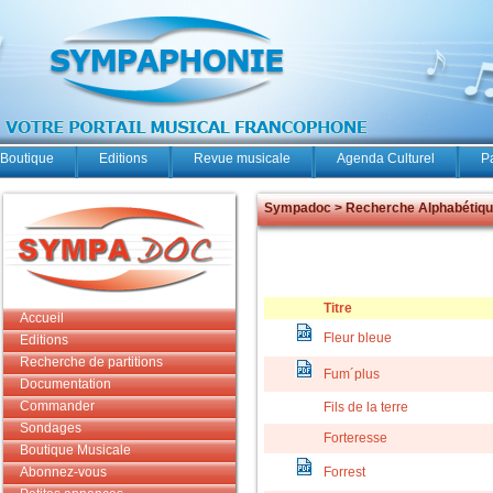
Boutique
Editions
Revue musicale
Agenda Culturel
P
Sympadoc > Recherche Alphabétiq
Titre
Accueil
Fleur bleue
Editions
Recherche de partitions
Fum´plus
Documentation
Commander
Fils de la terre
Sondages
Forteresse
Boutique Musicale
Abonnez-vous
Forrest