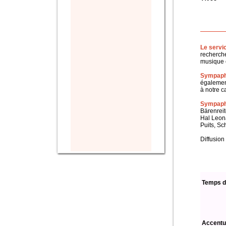
Le servi
recherche
musique c
Sympaph
également
à notre c
Sympapho
Bärenreit
Hal Leon
Puits, Sc
Diffusion
Temps d
Accentu