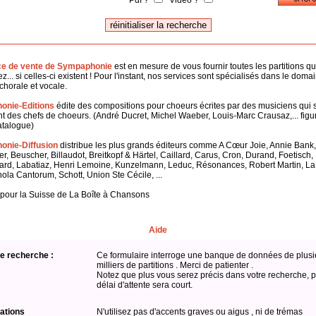
Pdf ?
Vidéo ?
ce de vente de Sympaphonie
est en mesure de vous fournir toutes les partitions q
z... si celles-ci existent ! Pour l'instant, nos services sont spécialisés dans le doma
horale et vocale.
onie-Editions
édite des compositions pour choeurs écrites par des musiciens qui 
 des chefs de choeurs. (André Ducret, Michel Waeber, Louis-Marc Crausaz,... figu
atalogue)
nie-Diffusion
distribue les plus grands éditeurs comme A Cœur Joie, Annie Bank,
er, Beuscher, Billaudot, Breitkopf & Härtel, Caillard, Carus, Cron, Durand, Foetisch
ard, Labatiaz, Henri Lemoine, Kunzelmann, Leduc, Résonances, Robert Martin, L
hola Cantorum, Schott, Union Ste Cécile, ...
 pour la Suisse de La Boîte à Chansons
Aide
e recherche :
Ce formulaire interroge une banque de données de plusi
milliers de partitions . Merci de patienter .
Notez que plus vous serez précis dans votre recherche, p
délai d'attente sera court.
ations
N'utilisez pas d'accents graves ou aigus , ni de trémas