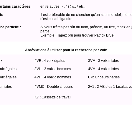
ertains caractères:
entre autres : - , " ( ) & / \ etc...
fs
Il est préférable de ne chercher qu'un seul mot clef, même
n'est pas obligatoire.
e partielle :
Si vous n'êtes pas sûr du nom, prénom, ou titre, tapez en 
partie.
Exemple : Tapez bru pour trouver Patrick Bruel
Abréviations à utiliser pour la recherche par voix
ix
4VE : 4 voix égales
3VM : 3 voix mixtes
oix égales
3VH : 3 voix d'hommes
4VM : 4 voix mixtes
oix égales
4VH : 4 voix d'hommes
CP: Choeurs parlés
x mixtes
4VMD : Double choeurs
2+1 : 2 VE plus 1 facultativ
K7 : Cassette de travail