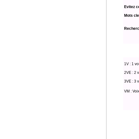
Evitez c
Mots cle
Recherch
1V : 1 vo
2VE : 2 v
3VE : 3 v
VM : Voi