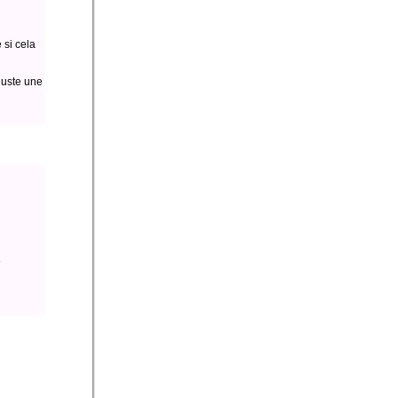
 si cela
juste une
e