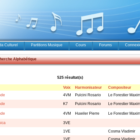
a Culturel
Partitions Musique
Cours
Forums
Connexio
erche Alphabétique
525 résultat(s)
Voix
Harmonisateur
Compositeur
nde
4VM
Pulcini Rosario
Le Forestier Maxi
nde
K7
Pulcini Rosario
Le Forestier Maxi
nde
4VM
Huwiler Pierre
Le Forestier Maxi
ica
3VE
1VE
Cosma Vladimir
1VE
Cosma Vladimir