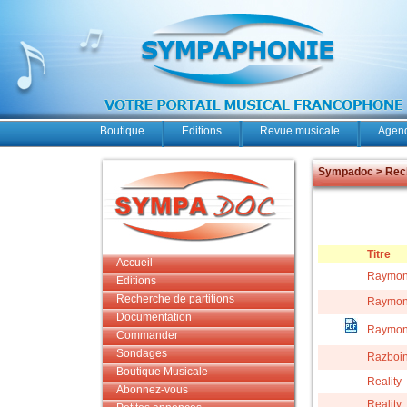
Boutique
Editions
Revue musicale
Agend
Sympadoc > Rech
Titre
Accueil
Raymo
Editions
Recherche de partitions
Raymo
Documentation
Raymo
Commander
Sondages
Razboin
Boutique Musicale
Reality
Abonnez-vous
Reality