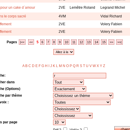
 pour un cake d´amour
2VE
Lemêtre Roland
Legrand Michel
s le corps sacré
4VM
Vidal Richard
ffement
2VE
Volery Fabien
ffement
2VE
Volery Fabien
Pages
5
|<<
<<
6
7
8
9
10
11
12
13
14
15
>>
>>|
A
B
C
D
E
F
G
H
I
J
K
L
M
N
O
P
Q
R
S
T
U
V
W
X
Y
Z
o
he:
her dans
he (Options)
he par thème
voix :
s par page