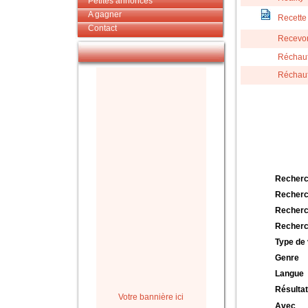
Petites annonces
A gagner
Recette
Contact
Recevon
Réchau
Réchau
Recherc
Recherc
Recherc
Recherc
Type de 
Genre
Langue
Résultat
Votre bannière ici
Avec