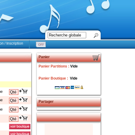
n / Inscription
Panier
Panier Partitions :
Vide
Panier Boutique :
Vide
me
me
Partager
me