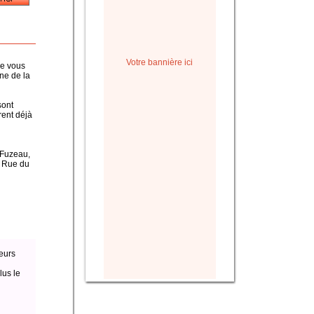
Votre bannière ici
ue vous
ine de la
sont
rent déjà
, Fuzeau,
a Rue du
eurs
lus le