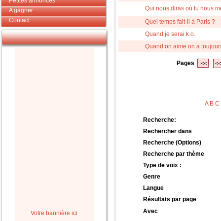
Petites annonces
Qui nous diras où tu nous m
A gagner
Contact
Quel temps fait-il à Paris ?
Quand je serai k.o.
Quand on aime on a toujours 
Pages
|<<
<<
A
B
C
Recherche:
Rechercher dans
Recherche (Options)
Recherche par thème
Type de voix :
Genre
Langue
Résultats par page
Avec
Votre bannière ici