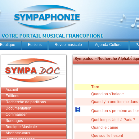
Boutique
Editions
Revue musicale
Agenda Culturel
P
Sympadoc > Recherche Alphabétiq
Titre
Accueil
Quand on s´balade
Editions
Quand y´a une femme dans u
Recherche de partitions
Documentation
Quand on s´promène au bord
Commander
Quel temps fait-il à Paris ?
Sondages
Boutique Musicale
Quand je t´aime
Abonnez-vous
Que souffle l´esprit