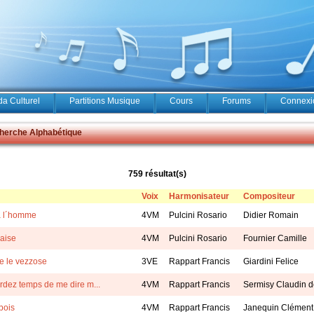
a Culturel
Partitions Musique
Cours
Forums
Connexio
erche Alphabétique
759 résultat(s)
Voix
Harmonisateur
Compositeur
à l´homme
4VM
Pulcini Rosario
Didier Romain
raise
4VM
Pulcini Rosario
Fournier Camille
te le vezzose
3VE
Rappart Francis
Giardini Felice
rdez temps de me dire m...
4VM
Rappart Francis
Sermisy Claudin 
 bois
4VM
Rappart Francis
Janequin Clément