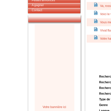
Petites annonces
A gagner
Va, ros
Contact
Voici le
Vous me
Vivat f
Votre ha
Recherc
Recherc
Recherc
Recherc
Type de 
Genre
Votre bannière ici
Langue