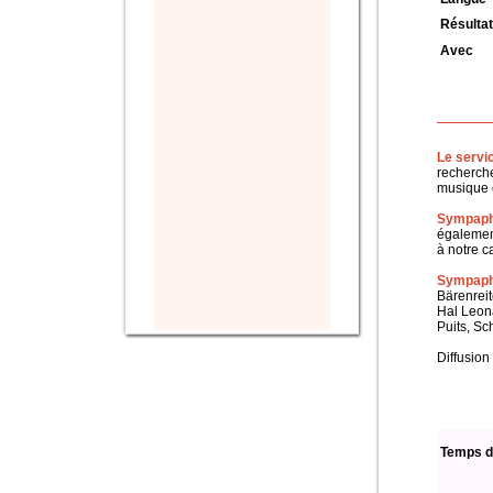
Résultat
Avec
Le servi
recherche
musique c
Sympaph
également
à notre c
Sympapho
Bärenreit
Hal Leon
Puits, Sc
Diffusion
Temps d