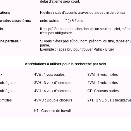
délai d'attente sera court.
ations
N'utilisez pas d'accents graves ou aigus , ni de trémas
ertains caractères:
entre autres : - , " ( ) & / \ etc...
fs
Il est préférable de ne chercher qu'un seul mot clef, même
n'est pas obligatoire.
e partielle :
Si vous n'êtes pas sûr du nom, prénom, ou titre, tapez en 
partie.
Exemple : Tapez bru pour trouver Patrick Bruel
Abréviations à utiliser pour la recherche par voix
ix
4VE : 4 voix égales
3VM : 3 voix mixtes
oix égales
3VH : 3 voix d'hommes
4VM : 4 voix mixtes
oix égales
4VH : 4 voix d'hommes
CP: Choeurs parlés
x mixtes
4VMD : Double choeurs
2+1 : 2 VE plus 1 facultativ
K7 : Cassette de travail