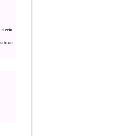
 si cela
juste une
e