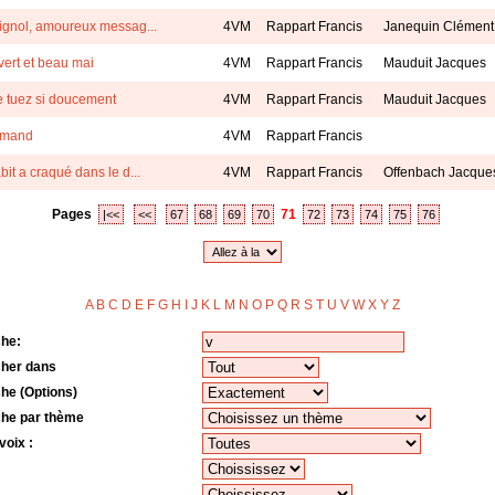
signol, amoureux messag...
4VM
Rappart Francis
Janequin Clément
 vert et beau mai
4VM
Rappart Francis
Mauduit Jacques
 tuez si doucement
4VM
Rappart Francis
Mauduit Jacques
lamand
4VM
Rappart Francis
bit a craqué dans le d...
4VM
Rappart Francis
Offenbach Jacque
Pages
71
|<<
<<
67
68
69
70
72
73
74
75
76
A
B
C
D
E
F
G
H
I
J
K
L
M
N
O
P
Q
R
S
T
U
V
W
X
Y
Z
o
he:
her dans
he (Options)
he par thème
voix :