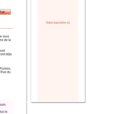
Votre bannière ici
ue vous
ine de la
sont
rent déjà
, Fuzeau,
a Rue du
eurs
lus le