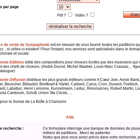
s par page
Pdf ?
Vidéo ?
ce de vente de Sympaphonie
est en mesure de vous fournir toutes les partitions q
z... si celles-ci existent ! Pour l'instant, nos services sont spécialisés dans le doma
horale et vocale.
onie-Editions
édite des compositions pour choeurs écrites par des musiciens qui 
 des chefs de choeurs. (André Ducret, Michel Waeber, Louis-Marc Crausaz,... figu
atalogue)
nie-Diffusion
distribue les plus grands éditeurs comme A Cœur Joie, Annie Bank,
er, Beuscher, Billaudot, Breitkopf & Härtel, Caillard, Carus, Cron, Durand, Foetisch
ard, Labatiaz, Henri Lemoine, Kunzelmann, Leduc, Résonances, Robert Martin, L
hola Cantorum, Schott, Union Ste Cécile, ...
 pour la Suisse de La Boîte à Chansons
Aide
e recherche :
Ce formulaire interroge une banque de données de plusi
milliers de partitions . Merci de patienter .
Notez que plus vous serez précis dans votre recherche, p