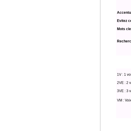
Accentu
Evitez c
Mots cle
Recherch
1V : 1 vo
2VE : 2 v
3VE : 3 v
VM : Voi