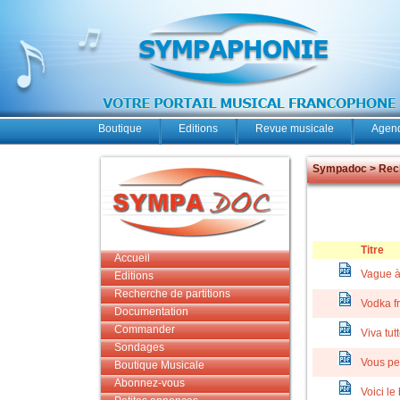
Boutique
Editions
Revue musicale
Agend
Sympadoc > Rech
Titre
Accueil
Vague 
Editions
Recherche de partitions
Vodka f
Documentation
Commander
Viva tut
Sondages
Vous pe
Boutique Musicale
Abonnez-vous
Voici le