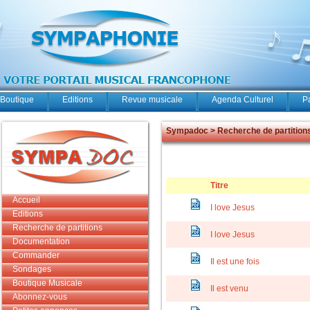
Boutique
Editions
Revue musicale
Agenda Culturel
P
Sympadoc > Recherche de partition
Titre
Accueil
I love Jesus
Editions
Recherche de partitions
I love Jesus
Documentation
Commander
Il est une fois
Sondages
Boutique Musicale
Il est venu
Abonnez-vous