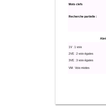
Mots clefs
Recherche partielle :
Abré
1V : 1 voix
2VE : 2 voix égales
3VE : 3 voix égales
VM : Voix mixtes
select * from partitio where edition='