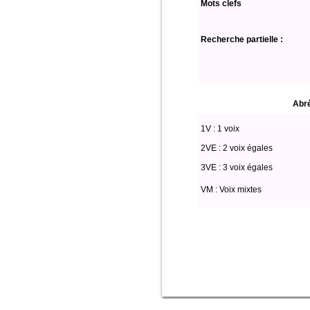
Mots clefs
Recherche partielle :
Abré
1V : 1 voix
2VE : 2 voix égales
3VE : 3 voix égales
VM : Voix mixtes
select * from partitio where edition='