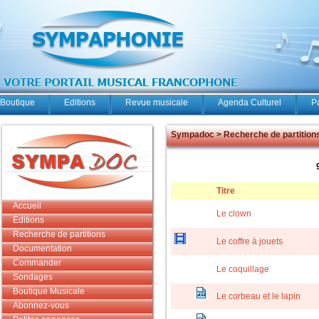
Boutique
Editions
Revue musicale
Agenda Culturel
P
Sympadoc > Recherche de partition
Titre
Accueil
Le clown
Editions
Recherche de partitions
Le coffre à jouets
Documentation
Commander
Le coquillage
Sondages
Boutique Musicale
Le corbeau et le lapin
Abonnez-vous