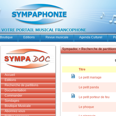
Boutique
Editions
Revue musicale
Agenda Culturel
P
Sympadoc > Recherche de partition
Titre
Accueil
Le petit mariage
Editions
Recherche de partitions
Le petit panda
Documentation
Commander
Le petit porteur de feu
Sondages
Boutique Musicale
Le phoque
Abonnez-vous