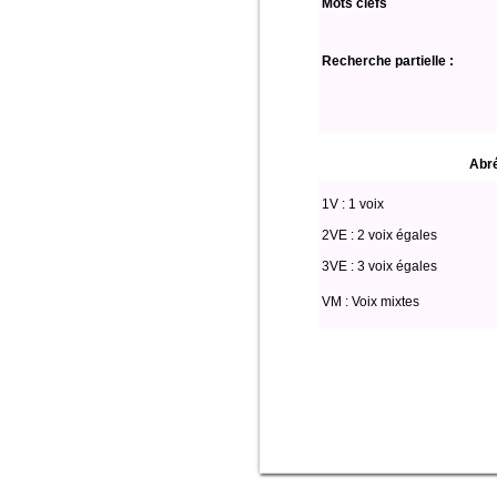
Mots clefs
Recherche partielle :
Abré
1V : 1 voix
2VE : 2 voix égales
3VE : 3 voix égales
VM : Voix mixtes
select * from partitio where edition='