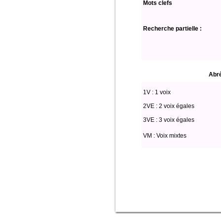
Mots clefs
Recherche partielle :
Abré
1V : 1 voix
2VE : 2 voix égales
3VE : 3 voix égales
VM : Voix mixtes
select * from partitio where edition='