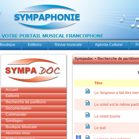
Boutique
Editions
Revue musicale
Agenda Culturel
P
Sympadoc > Recherche de partition
Titre
Accueil
Le Seigneur a fait des mer
Editions
Recherche de partitions
Le soleil est le même part
Documentation
Commander
Le soleil tourne
Sondages
Boutique Musicale
Le sud
Abonnez-vous