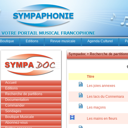
Boutique
Editions
Revue musicale
Agenda Culturel
P
Sympadoc > Recherche de partition
Titre
Accueil
Les joies annexes
Editions
Recherche de partitions
Les lacs du Connemara
Documentation
Commander
Les maçons
Sondages
Boutique Musicale
Les mains en fleurs
Abonnez-vous