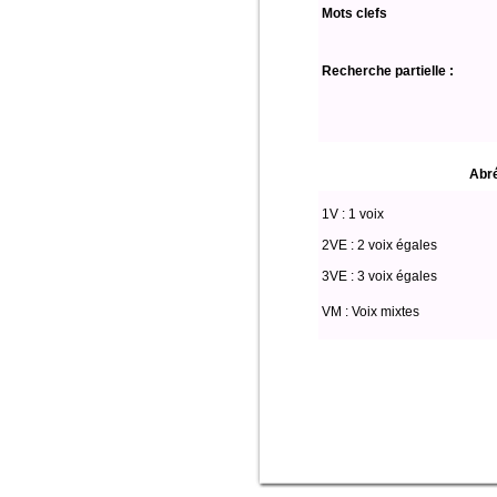
Mots clefs
Recherche partielle :
Abré
1V : 1 voix
2VE : 2 voix égales
3VE : 3 voix égales
VM : Voix mixtes
select * from partitio where edition='