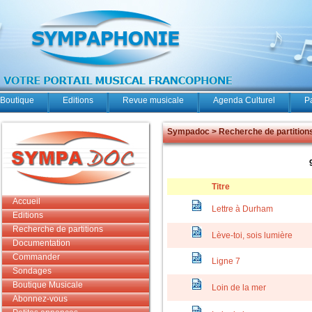
Boutique
Editions
Revue musicale
Agenda Culturel
P
Sympadoc > Recherche de partition
Titre
Accueil
Lettre à Durham
Editions
Recherche de partitions
Lève-toi, sois lumière
Documentation
Commander
Ligne 7
Sondages
Boutique Musicale
Loin de la mer
Abonnez-vous