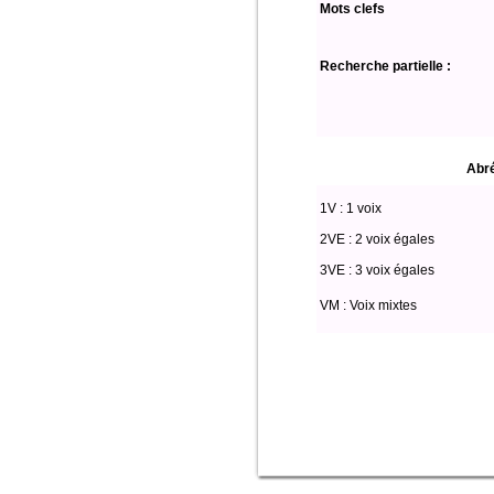
Mots clefs
Recherche partielle :
Abré
1V : 1 voix
2VE : 2 voix égales
3VE : 3 voix égales
VM : Voix mixtes
select * from partitio where edition='