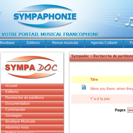
Boutique
Editions
Revue musicale
Agenda Culturel
P
Sympadoc > Recherche de partition
Titre
Accueil
Were you there, when they 
Editions
Recherche de partitions
Y´a d´la joie
Documentation
Commander
Pages
|<<
Sondages
Boutique Musicale
Abonnez-vous