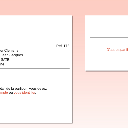
Réf. 172
D'autres part
er Clemens
y Jean-Jacques
 SATB
ane
étail de la partition, vous devez
ompte
ou
vous identifier
.