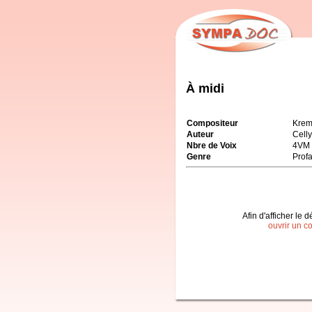
À midi
Compositeur
Krem
Auteur
Cell
Nbre de Voix
4VM
Genre
Prof
Afin d'afficher le d
ouvrir un c