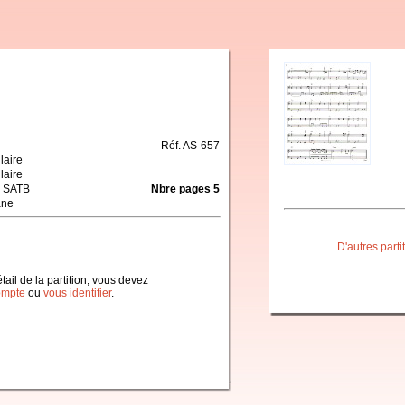
Réf. AS-657
laire
laire
 SATB
Nbre pages 5
ane
D'autres part
étail de la partition, vous devez
ompte
ou
vous identifier
.