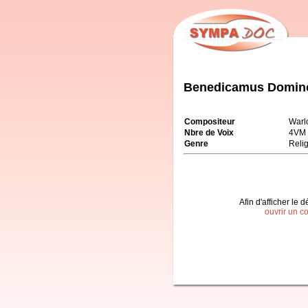
Benedicamus Domin
Compositeur
Warl
Nbre de Voix
4VM
Genre
Reli
Afin d'afficher le d
ouvrir un c