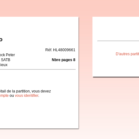
o
Réf. HL48009661
D'autres part
ock Peter
 SATB
Nbre pages 8
gieux
étail de la partition, vous devez
ompte
ou
vous identifier
.