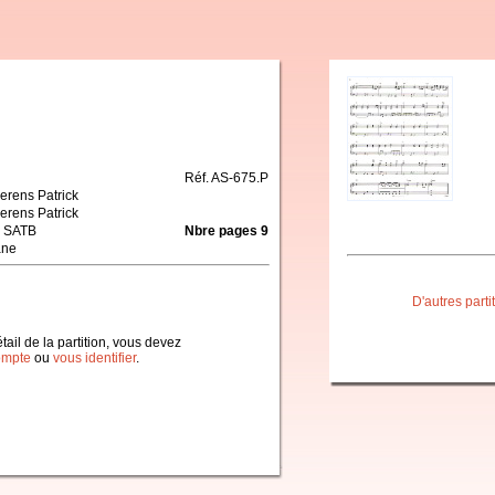
Réf. AS-675.P
erens Patrick
erens Patrick
 SATB
Nbre pages 9
ane
D'autres part
étail de la partition, vous devez
ompte
ou
vous identifier
.