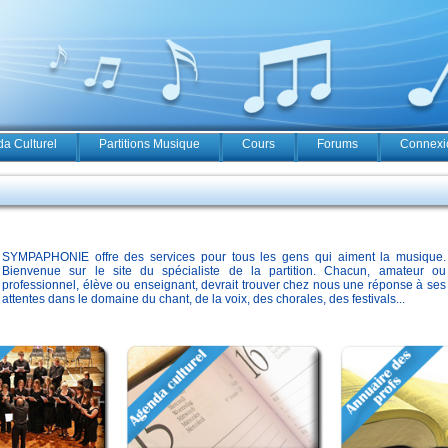
a Culturel
Partitions Musique
Cours
Forums
Connexio
SYMPAPHONIE offre des services pour tous les gens qui aiment la musique.
Bienvenue sur le site du spécialiste de la partition. Chacun, amateur ou
professionnel, élève ou enseignant, devrait trouver chez nous une réponse à ses
attentes dans le domaine du chant, de la voix, des chorales, des festivals...