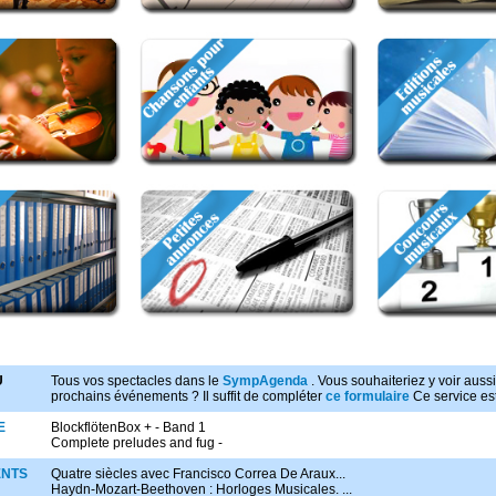
U
Tous vos spectacles dans le
SympAgenda
. Vous souhaiteriez y voir auss
prochains événements ? Il suffit de compléter
ce formulaire
Ce service est
E
BlockflötenBox + - Band 1
Complete preludes and fug -
NTS
Quatre siècles avec Francisco Correa De Araux...
Haydn-Mozart-Beethoven : Horloges Musicales. ...