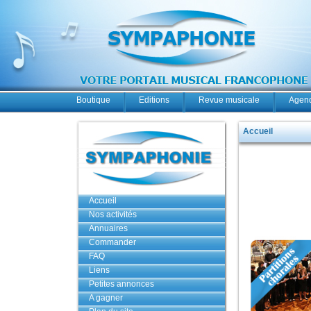
Boutique
Editions
Revue musicale
Agend
Accueil
Accueil
Nos activités
Annuaires
Commander
FAQ
Liens
Petites annonces
A gagner