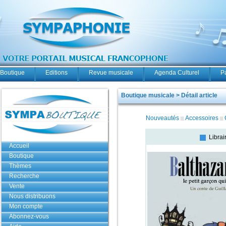
Boutique
Editions
Revue musicale
Agenda Culturel
P
Boutique musicale > Détail article
Nouveautés
Accessoires
Librai
Accueil
Boutique
Thèmes
Recherche
Vente
Nous distribuons
Mon compte
Abonnez-vous