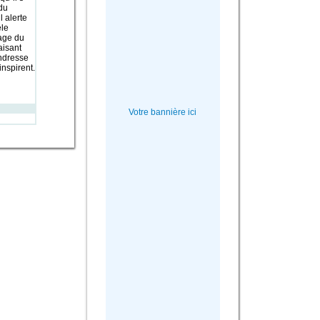
du
l alerte
èle
mage du
aisant
endresse
inspirent.
Votre bannière ici