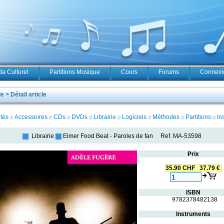
a Culturel
Partitions Musique
Cours
Forums
Connexio
 > Détail article
tés
Accessoires
CDs
DVDs
Librairie
Logiciels
Méthodes
Partitions
In
Librairie
Elmer Food Beat
-
Paroles de fan
Ref.
MA-53598
Prix
35.90 CHF 37.79 €
ISBN
9782378482138
Instruments