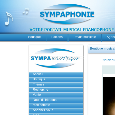
Boutique
Editions
Revue musicale
Agend
Boutique musicale
Nouveau
Accueil
Boutique
Thèmes
Recherche
Vente
Nous distribuons
Mon compte
Abonnez-vous