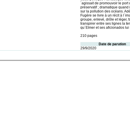
´agissait de promouvoir le port 
préservatif ; dramatique quand i
sur la pollution des océans. Ad
Fugère se livre à un récit à l´i
groupe, enlevé, drôle et léger, f
transpirer entre ses lignes la t
qu´Elmer et ses aficionados lui 
210 pages
Date de parution
29/9/2020