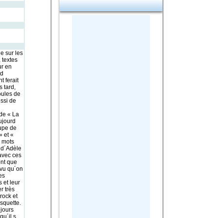
 sur les
 textes
ur en
 d
 ferait
 tard,
oules de
ussi de
de « La
ujourd
oupe de
» et «
 mots
e d´Adèle
avec ces
ont que
rvu qu´on
es
 et leur
r très
rock et
squette.
ujours
qu´il s