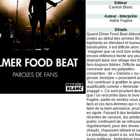
Editeur
Camion Blanc
Auteur - Interprète
Adèle Fugère
Détails
Quand Elmer Food Beat déboule
ondes au début des années 90,
égrillards en étendard et humo
bandoulière, il est difficile alors
´imaginer que ce rock bon enfant
encore référence trente ans plus
drainant dans son sillage des f
fans toujours fidèles. Difficile a
concevoir que les galipettes -
consenties - de « Daniela » ou 
grosse Jocelyne » pourraient a
´hui contribuer à gratifier le gr
qualificatifs comme « féministe 
engagé ». Ce sont pourtant des
que l´on rencontre dans le livr
Fugère, partie en rendez-vous 
fans et ces fans-femmes qui n´
faire de la bien-pensance, pou
en rigole. Faisant fi des tentativ
récentes de censure, les artistes
public continuent de se retrouve
régulièrement, pour des shows 
chauds, chaussant slibard et ca
Le plastique, quant à lui, est to
aussi politique : fantastique lors