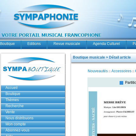
Boutique
Editions
Revue musicale
Agenda Culturel
P
Boutique musicale > Détail article
Nouveautés
Accessoires
Partiti
Accueil
Boutique
Thèmes
Recherche
Vente
Nous distribuons
Mon compte
Abonnez-vous