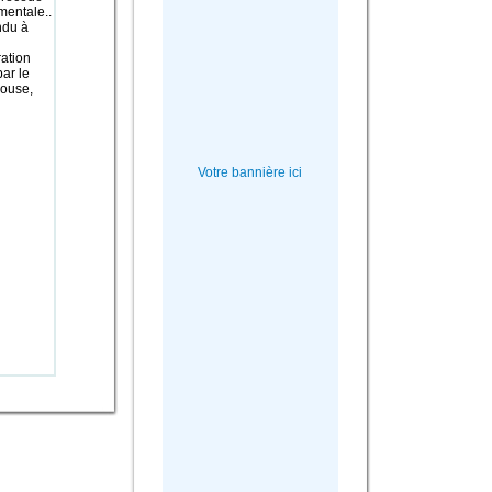
mentale..
ndu à
ration
ar le
louse,
Votre bannière ici