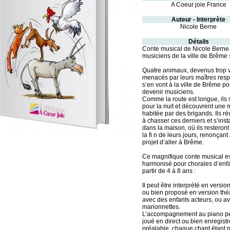
A Coeur joie France
Auteur - Interprète
Nicole Berne
Détails
Conte musical de Nicole Berne
musiciens de la ville de Brême »
Quatre animaux, devenus trop v
menacés par leurs maîtres respe
s’en vont à la ville de Brême po
devenir musiciens.
Comme la route est longue, ils s
pour la nuit et découvrent une
habitée par des brigands. Ils ré
à chasser ces derniers et s’insta
dans la maison, où ils resteront
la fi n de leurs jours, renonçant 
projet d’aller à Brême.
Ce magnifique conte musical es
harmonisé pour chorales d’enfa
partir de 4 à 8 ans :
Il peut être interprété en versio
ou bien proposé en version thé
avec des enfants acteurs, ou a
marionnettes.
L’accompagnement au piano pe
joué en direct ou bien enregist
préalable, chaque chant étant 