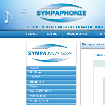
Boutique
Editions
Revue musicale
Agend
Boutique musicale
Nouveau
Accueil
Boutique
Thèmes
Recherche
Vente
Nous distribuons
Mon compte
Abonnez-vous