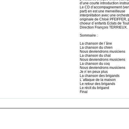
d’une courte introduction instru
Le CD d’accompagnement (ve
part) en est une merveilleuse
interprétation avec une orchest
originale de Chloé PFEIFFER, p
choeur d´enfants Eclats de Tou
Direction François TERRIEUX.
Sommaire :
La chanson de l´âne
La chanson du chien
Nous deviendrons musiciens
La chanson du chat
Nous deviendrons musiciens
La chanson du coq
Nous deviendrons musiciens
Je n´en peux plus
La chanson des brigands
L´attaque de la maison
Le retour des brigands
Le récit du brigand
Final