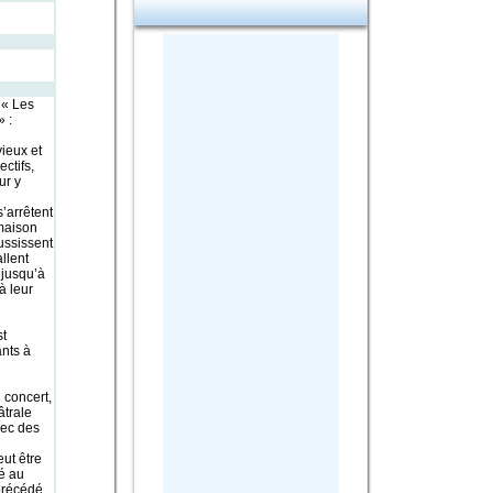
 « Les
 :
ieux et
ctifs,
ur y
’arrêtent
 maison
ussissent
llent
 jusqu’à
à leur
t
nts à
n concert,
âtrale
vec des
ut être
ré au
précédé