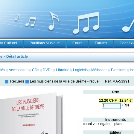
a Culturel
Partitions Musique
Cours
Forums
Connexio
 > Détail article
tés
Accessoires
CDs
DVDs
Librairie
Logiciels
Méthodes
Partitions
In
Recueils
Les musiciens de la ville de Brême
-
recueil
Ref.
MA-53991
Prix
12.20 CHF 12.84 €
Instruments
chant voix égales - piano
Editeur