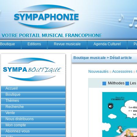
Boutique
Editions
Revue musicale
Agenda Culturel
P
Boutique musicale > Détail article
Nouveautés
Accessoires
Méthodes
Les 
Accueil
Boutique
Thèmes
Recherche
Vente
Nous distribuons
Mon compte
Abonnez-vous