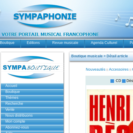
Boutique
Editions
Revue musicale
Agenda Culturel
P
Boutique musicale > Détail article
Nouveautés
Accessoires
CD
Dès
Accueil
Boutique
Thèmes
Recherche
Vente
Nous distribuons
Mon compte
Abonnez-vous