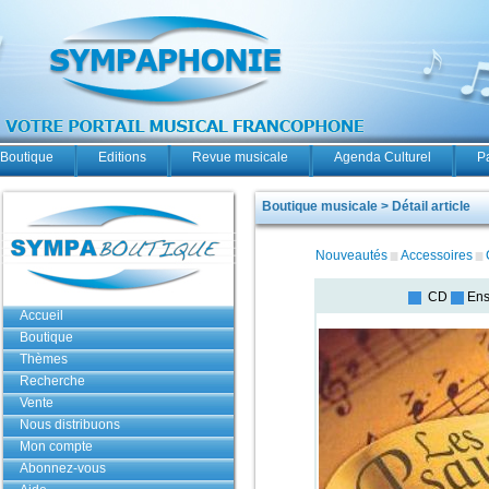
Boutique
Editions
Revue musicale
Agenda Culturel
P
Boutique musicale > Détail article
Nouveautés
Accessoires
CD
Ens
Accueil
Boutique
Thèmes
Recherche
Vente
Nous distribuons
Mon compte
Abonnez-vous