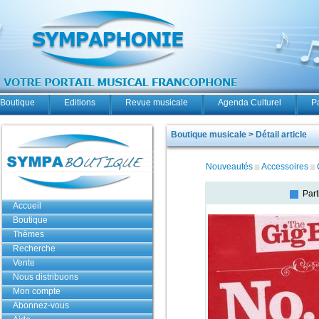
Boutique
Editions
Revue musicale
Agenda Culturel
P
Boutique musicale > Détail article
Nouveautés
Accessoires
Part
Accueil
Boutique
Thèmes
Recherche
Vente
Nous distribuons
Mon compte
Abonnez-vous