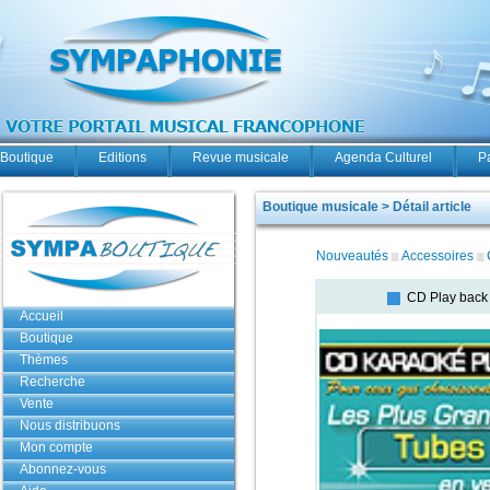
Boutique
Editions
Revue musicale
Agenda Culturel
P
Boutique musicale > Détail article
Nouveautés
Accessoires
CD Play back
Accueil
Boutique
Thèmes
Recherche
Vente
Nous distribuons
Mon compte
Abonnez-vous