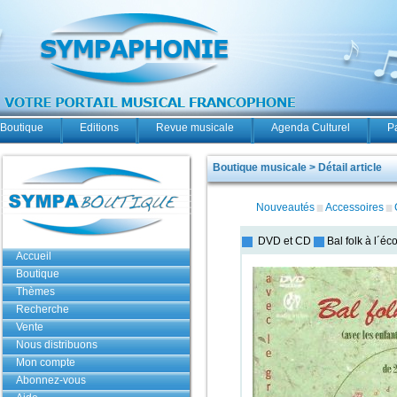
Boutique
Editions
Revue musicale
Agenda Culturel
P
Boutique musicale > Détail article
Nouveautés
Accessoires
DVD et CD
Bal folk à l´éc
Accueil
Boutique
Thèmes
Recherche
Vente
Nous distribuons
Mon compte
Abonnez-vous