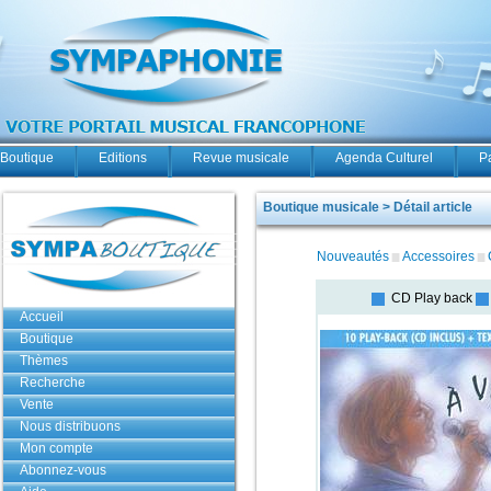
Boutique
Editions
Revue musicale
Agenda Culturel
P
Boutique musicale > Détail article
Nouveautés
Accessoires
CD Play back
Accueil
Boutique
Thèmes
Recherche
Vente
Nous distribuons
Mon compte
Abonnez-vous