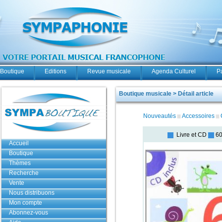
Boutique
Editions
Revue musicale
Agenda Culturel
P
Boutique musicale > Détail article
Nouveautés
Accessoires
Livre et CD
60
Accueil
Boutique
Thèmes
Recherche
Vente
Nous distribuons
Mon compte
Abonnez-vous