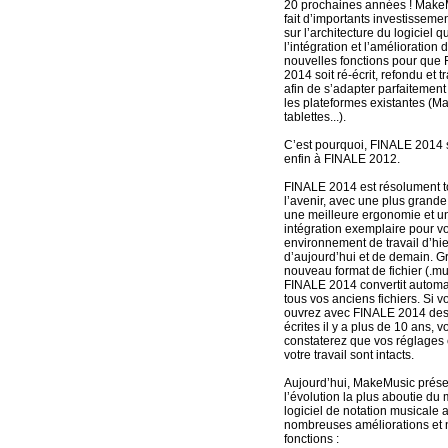
20 prochaines années ! Make
fait d’importants investissemen
sur l’architecture du logiciel q
l’intégration et l’amélioration 
nouvelles fonctions pour que
2014 soit ré-écrit, refondu et 
afin de s’adapter parfaitement
les plateformes existantes (Ma
tablettes...).
C’est pourquoi, FINALE 2014
enfin à FINALE 2012.
FINALE 2014 est résolument t
l’avenir, avec une plus grande 
une meilleure ergonomie et u
intégration exemplaire pour vo
environnement de travail d’hie
d’aujourd’hui et de demain. G
nouveau format de fichier (.m
FINALE 2014 convertit autom
tous vos anciens fichiers. Si v
ouvrez avec FINALE 2014 des 
écrites il y a plus de 10 ans, v
constaterez que vos réglages 
votre travail sont intacts.
Aujourd’hui, MakeMusic prése
l’évolution la plus aboutie du 
logiciel de notation musicale 
nombreuses améliorations et 
fonctions :