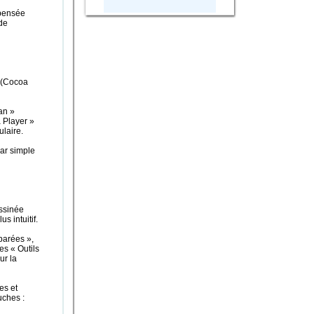
epensée
 de
 (Cocoa
an »
 Player »
laire.
par simple
ssinée
us intuitif.
parées »,
s « Outils
ur la
es et
uches :