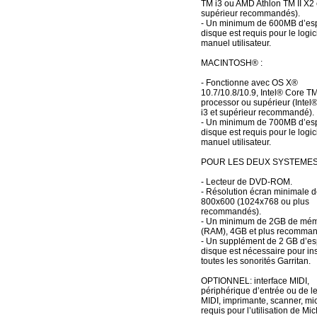
TM i3 ou AMD Athlon TM II X2 
supérieur recommandés).
- Un minimum de 600MB d’es
disque est requis pour le logici
manuel utilisateur.
MACINTOSH® :
- Fonctionne avec OS X®
10.7/10.8/10.9, Intel® Core T
processor ou supérieur (Intel
i3 et supérieur recommandé).
- Un minimum de 700MB d’es
disque est requis pour le logici
manuel utilisateur.
POUR LES DEUX SYSTEMES
- Lecteur de DVD-ROM.
- Résolution écran minimale d
800x600 (1024x768 ou plus
recommandés).
- Un minimum de 2GB de mémo
(RAM), 4GB et plus recomman
- Un supplément de 2 GB d’e
disque est nécessaire pour ins
toutes les sonorités Garritan.
OPTIONNEL: interface MIDI,
périphérique d’entrée ou de l
MIDI, imprimante, scanner, m
requis pour l’utilisation de Mi