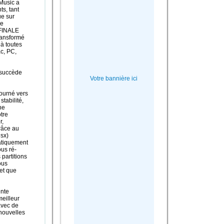
Music a
ts, tant
ue sur
de
 FINALE
transformé
 à toutes
c, PC,
 succède
Votre bannière ici
ourné vers
stabilité,
ne
tre
r,
râce au
usx)
atiquement
ous ré-
partitions
ous
et que
nte
meilleur
avec de
nouvelles