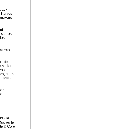
ciaux »,
 Parties
 gravure
nt
 signes
les
ésormais
nique
els de
a station
ens,
es, chefs
diteurs,
e :
c
s), le
Duo ou le
tel® Core