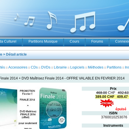
a Culturel
Partitions Musique
Cours
Forums
Connexio
 > Détail article
tés
Accessoires
CDs
DVDs
Librairie
Logiciels
Méthodes
Partitions
In
Finale 2014 + DVD Maîtrisez Finale 2014
-
OFFRE VALABLE EN FEVRIER 2014
R
Prix
468.00
CHF
492.63
389.00 CHF 409.47
épuisé
ISBN
3760010253076
Instruments