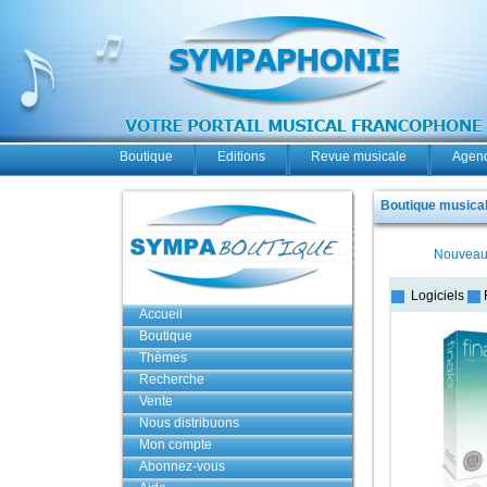
Boutique
Editions
Revue musicale
Agend
Boutique musicale
Nouveau
Logiciels
Accueil
Boutique
Thèmes
Recherche
Vente
Nous distribuons
Mon compte
Abonnez-vous