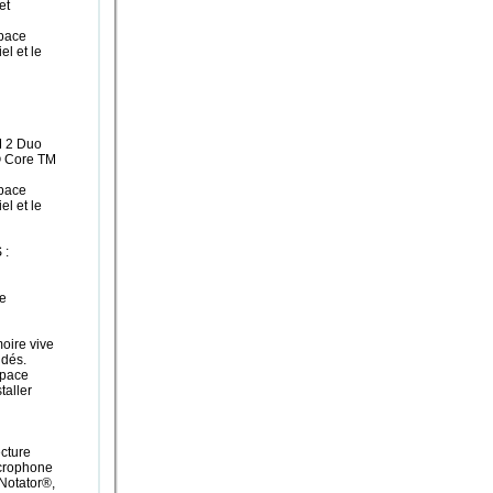
et
pace
el et le
M 2 Duo
® Core TM
pace
el et le
 :
e
ire vive
dés.
space
taller
ecture
icrophone
cNotator®,