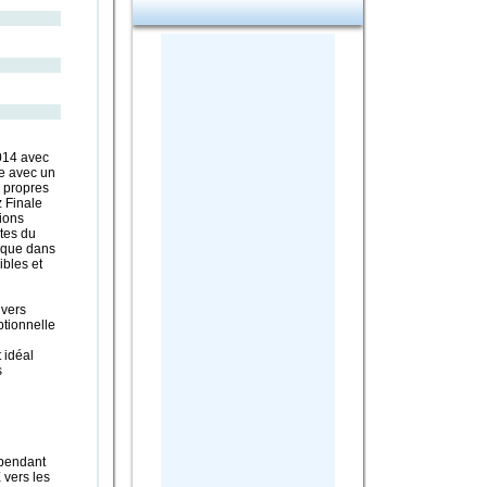
014 avec
e avec un
s propres
z Finale
tions
tes du
sique dans
ibles et
 vers
ptionnelle
 idéal
s
 pendant
 vers les