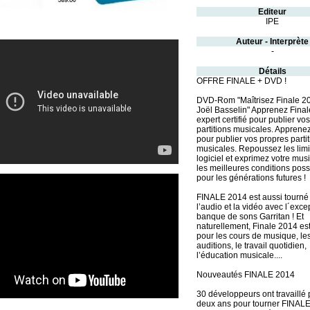
Editeur
IPE
Auteur - Interprète
-
Détails
OFFRE FINALE + DVD !
DVD-Rom "Maîtrisez Finale 2
Joël Basselin" Apprenez Final
expert certifié pour publier vo
partitions musicales. Apprene
pour publier vos propres parti
musicales. Repoussez les limi
logiciel et exprimez votre mu
les meilleures conditions poss
pour les générations futures !
FINALE 2014 est aussi tourné
l’audio et la vidéo avec l´exce
banque de sons Garritan ! Et
naturellement, Finale 2014 est
pour les cours de musique, le
auditions, le travail quotidien,
l’éducation musicale....
Nouveautés FINALE 2014
30 développeurs ont travaillé
deux ans pour tourner FINALE