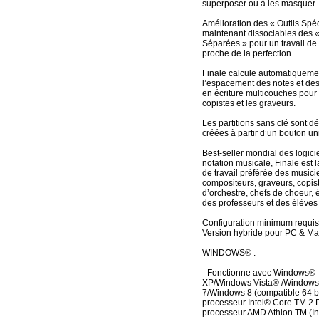
superposer ou à les masquer.
Amélioration des « Outils Spé
maintenant dissociables des «
Séparées » pour un travail de
proche de la perfection.
Finale calcule automatiqueme
l’espacement des notes et des
en écriture multicouches pour 
copistes et les graveurs.
Les partitions sans clé sont d
créées à partir d’un bouton u
Best-seller mondial des logici
notation musicale, Finale est l
de travail préférée des musici
compositeurs, graveurs, copist
d’orchestre, chefs de choeur, é
des professeurs et des élèves
Configuration minimum requis
Version hybride pour PC & Ma
WINDOWS® :
- Fonctionne avec Windows®
XP/Windows Vista® /Windows
7/Windows 8 (compatible 64 bit
processeur Intel® Core TM 2 
processeur AMD Athlon TM (In