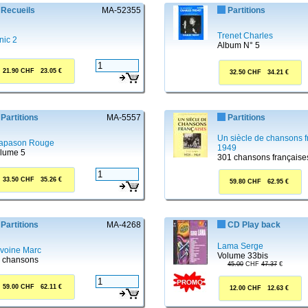
Recueils
MA-52355
Partitions
Trenet Charles
nic 2
Album N° 5
21.90 CHF 23.05 €
32.50 CHF 34.21 €
Partitions
MA-5557
Partitions
Un siècle de chansons f
apason Rouge
1949
lume 5
301 chansons française
33.50 CHF 35.26 €
59.80 CHF 62.95 €
Partitions
MA-4268
CD Play back
Lama Serge
voine Marc
Volume 33bis
 chansons
45.00
CHF
47.37
€
59.00 CHF 62.11 €
12.00 CHF 12.63 €