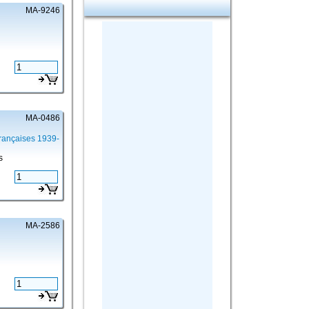
MA-9246
MA-0486
rançaises 1939-
s
MA-2586