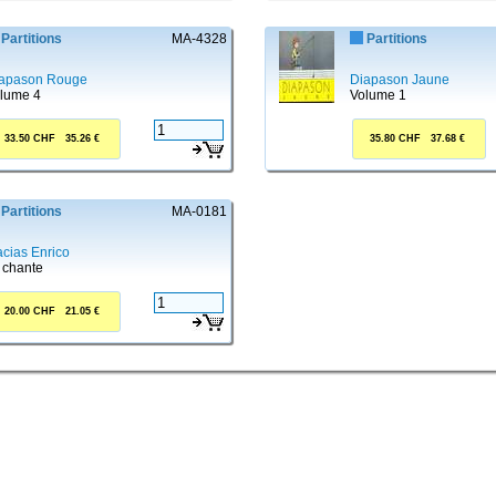
Partitions
MA-4328
Partitions
apason Rouge
Diapason Jaune
lume 4
Volume 1
33.50 CHF 35.26 €
35.80 CHF 37.68 €
Partitions
MA-0181
cias Enrico
 chante
20.00 CHF 21.05 €