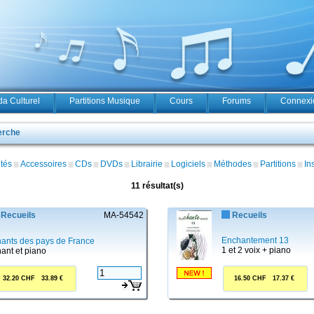
a Culturel
Partitions Musique
Cours
Forums
Connexio
erche
tés
Accessoires
CDs
DVDs
Librairie
Logiciels
Méthodes
Partitions
In
11 résultat(s)
Recueils
MA-54542
Recueils
Enchantement 13
ants des pays de France
1 et 2 voix + piano
ant et piano
32.20 CHF 33.89 €
16.50 CHF 17.37 €