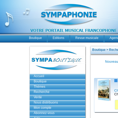
Boutique
Editions
Revue musicale
Agend
Boutique > Rech
Nouveau
Accueil
Boutique
Thèmes
Ch
Recherche
Ch
Vente
Nous distribuons
Mon compte
Abonnez-vous