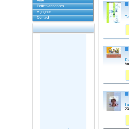
Aide
Petites annonces
A gagner
To
Contact
Di
Vo
La
23