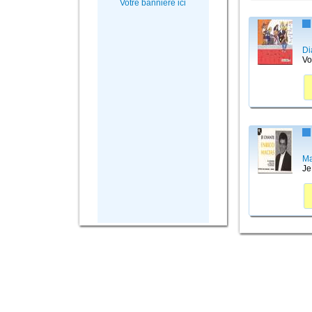
Votre bannière ici
Di
Vo
Ma
Je