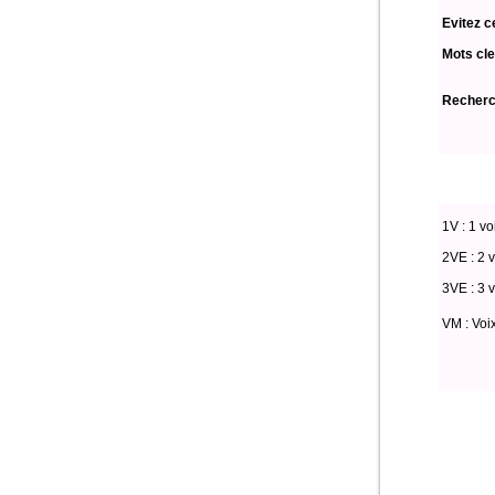
Evitez c
Mots cle
Recherch
1V : 1 vo
2VE : 2 v
3VE : 3 v
VM : Voi