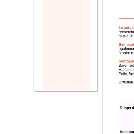
Le servi
recherche
musique c
Sympaph
également
à notre c
Sympapho
Bärenreit
Hal Leon
Puits, Sc
Diffusion
Temps d
Accentu