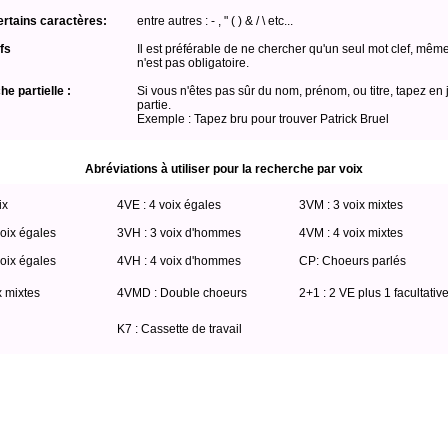
ertains caractères:
entre autres : - , " ( ) & / \ etc...
fs
Il est préférable de ne chercher qu'un seul mot clef, même
n'est pas obligatoire.
e partielle :
Si vous n'êtes pas sûr du nom, prénom, ou titre, tapez en 
partie.
Exemple : Tapez bru pour trouver Patrick Bruel
Abréviations à utiliser pour la recherche par voix
ix
4VE : 4 voix égales
3VM : 3 voix mixtes
oix égales
3VH : 3 voix d'hommes
4VM : 4 voix mixtes
oix égales
4VH : 4 voix d'hommes
CP: Choeurs parlés
x mixtes
4VMD : Double choeurs
2+1 : 2 VE plus 1 facultativ
K7 : Cassette de travail