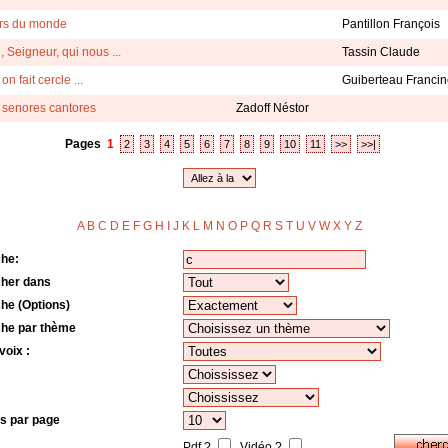
rs du monde
Pantillon François
i, Seigneur, qui nous ...
Tassin Claude
 fait cercle ...
Guiberteau Franci
 senores cantores
Zadoff Néstor
Pages
1
2
3
4
5
6
7
8
9
10
11
>>
>>|
A
B
C
D
E
F
G
H
I
J
K
L
M
N
O
P
Q
R
S
T
U
V
W
X
Y
Z
o
he:
her dans
he (Options)
he par thème
voix :
s par page
Pdf ?
Vidéo ?