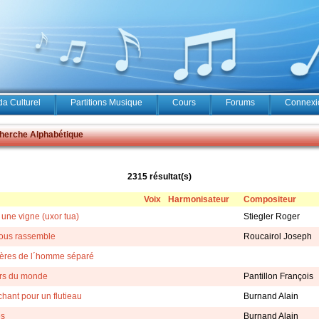
a Culturel
Partitions Musique
Cours
Forums
Connexio
erche Alphabétique
2315 résultat(s)
Voix
Harmonisateur
Compositeur
ne vigne (uxor tua)
Stiegler Roger
nous rassemble
Roucairol Joseph
ières de l´homme séparé
rs du monde
Pantillon François
hant pour un flutieau
Burnand Alain
es
Burnand Alain