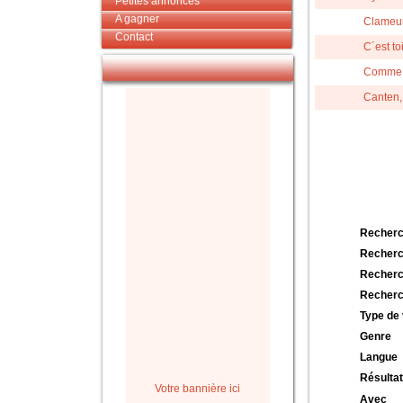
Petites annonces
A gagner
Clameu
Contact
C´est to
Comme on
Canten,
Recherc
Recherc
Recherc
Recherc
Type de 
Genre
Langue
Résultat
Votre bannière ici
Avec