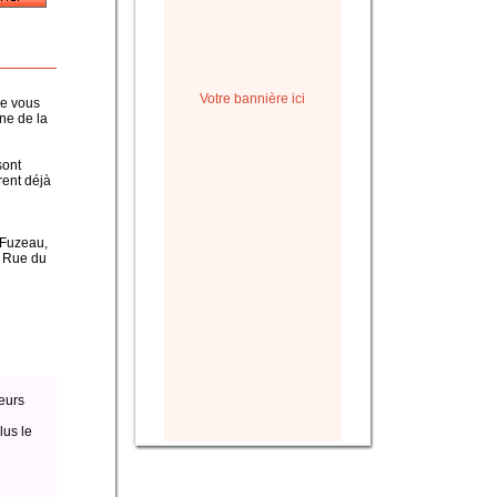
Votre bannière ici
ue vous
ine de la
sont
rent déjà
, Fuzeau,
a Rue du
eurs
lus le