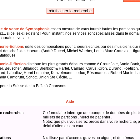
ce de vente de Sympaphonie
est en mesure de vous fournir toutes les partitions q
z... si celles-ci existent ! Pour l'instant, nos services sont spécialisés dans le doma
horale et vocale.
onie-Editions
édite des compositions pour choeurs écrites par des musiciens qui 
 des chefs de choeurs. (André Ducret, Michel Waeber, Louis-Marc Crausaz,... figu
atalogue)
nie-Diffusion
distribue les plus grands éditeurs comme A Cœur Joie, Annie Bank,
er, Beuscher, Billaudot, Breitkopf & Härtel, Caillard, Carus, Cron, Durand, Foetisch
ard, Labatiaz, Henri Lemoine, Kunzelmann, Leduc, Résonances, Robert Martin, L
hola Cantorum, Schott, Union Ste Cécile, ...
 pour la Suisse de La Boîte à Chansons
Aide
e recherche :
Ce formulaire interroge une banque de données de plusi
milliers de partitions . Merci de patienter .
Notez que plus vous serez précis dans votre recherche, p
délai d'attente sera court.
ations
N'utilisez pas d'accents graves ou aigus , ni de trémas