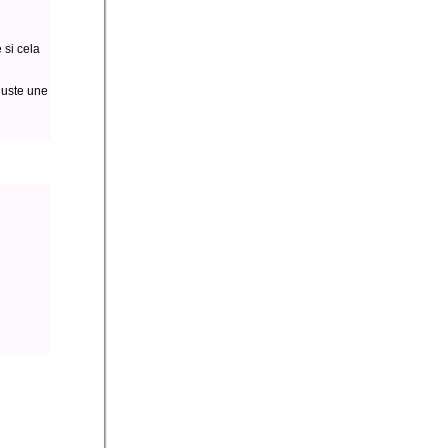
 si cela
juste une
e