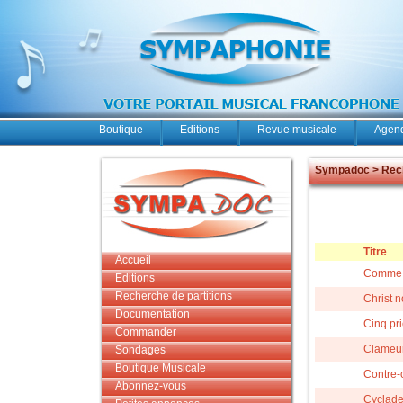
Boutique
Editions
Revue musicale
Agend
Sympadoc > Rech
Titre
Accueil
Comme u
Editions
Recherche de partitions
Christ 
Documentation
Cinq pr
Commander
Clameu
Sondages
Boutique Musicale
Contre-c
Abonnez-vous
Cyclad