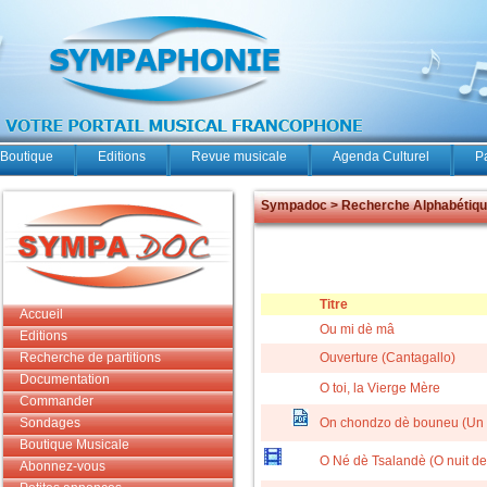
Boutique
Editions
Revue musicale
Agenda Culturel
P
Sympadoc > Recherche Alphabétiq
Titre
Accueil
Ou mi dè mâ
Editions
Recherche de partitions
Ouverture (Cantagallo)
Documentation
O toi, la Vierge Mère
Commander
Sondages
On chondzo dè bouneu (Un r
Boutique Musicale
O Né dè Tsalandè (O nuit de
Abonnez-vous