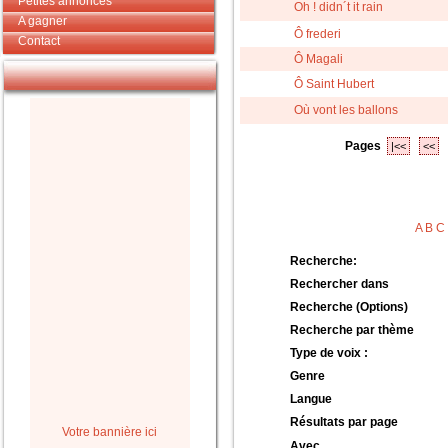
Petites annonces
Oh ! didn´t it rain
A gagner
Ô frederi
Contact
Ô Magali
Ô Saint Hubert
Où vont les ballons
Pages
|<<
<<
A
B
C
Recherche:
Rechercher dans
Recherche (Options)
Recherche par thème
Type de voix :
Genre
Langue
Résultats par page
Votre bannière ici
Avec