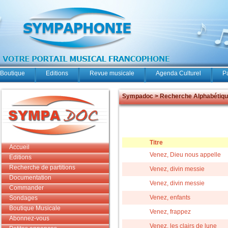
Boutique
Editions
Revue musicale
Agenda Culturel
P
Sympadoc > Recherche Alphabétiq
Titre
Accueil
Venez, Dieu nous appelle
Editions
Recherche de partitions
Venez, divin messie
Documentation
Venez, divin messie
Commander
Venez, enfants
Sondages
Boutique Musicale
Venez, frappez
Abonnez-vous
Venez, les clairs de lune