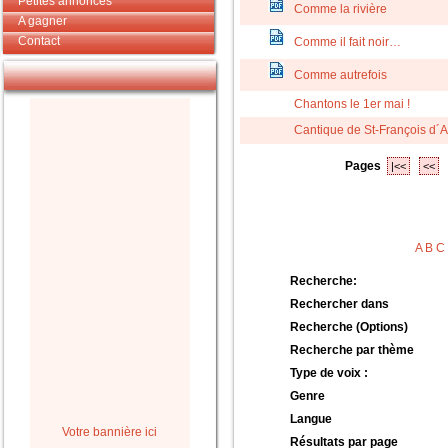
Petites annonces
Comme la rivière
A gagner
Contact
Comme il fait noir…
Comme autrefois
Chantons le 1er mai !
Cantique de St-François d´As
Pages
|<<
<<
A
B
C
Recherche:
Rechercher dans
Recherche (Options)
Recherche par thème
Type de voix :
Genre
Langue
Votre bannière ici
Résultats par page