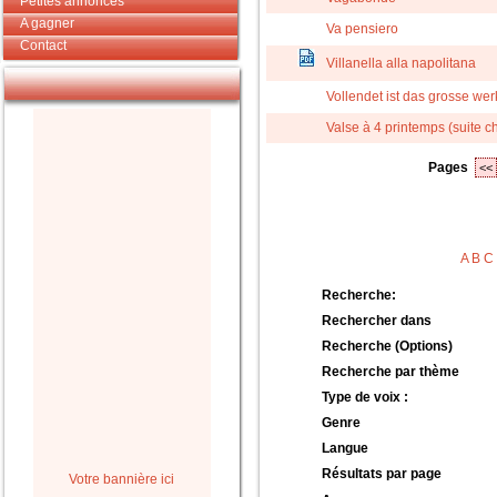
Petites annonces
A gagner
Va pensiero
Contact
Villanella alla napolitana
Vollendet ist das grosse wer
Valse à 4 printemps (suite ch
Pages
<<
A
B
C
Recherche:
Rechercher dans
Recherche (Options)
Recherche par thème
Type de voix :
Genre
Langue
Résultats par page
Votre bannière ici