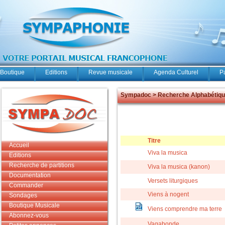
Boutique
Editions
Revue musicale
Agenda Culturel
P
Sympadoc > Recherche Alphabétiq
Titre
Accueil
Viva la musica
Editions
Recherche de partitions
Viva la musica (kanon)
Documentation
Versets liturgiques
Commander
Viens à nogent
Sondages
Boutique Musicale
Viens comprendre ma terre
Abonnez-vous
Vagabonde